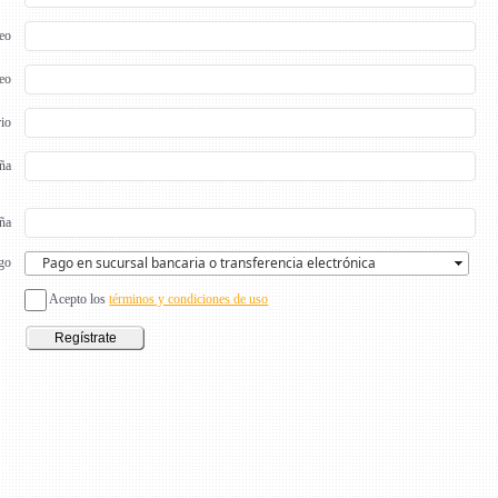
eo
reo
io
ña
eña
go
Acepto los
términos y condiciones de uso